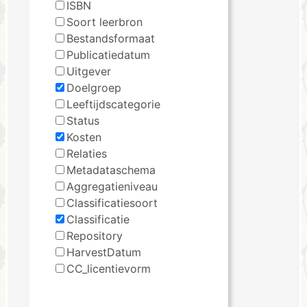
ISBN
Soort leerbron
Bestandsformaat
Publicatiedatum
Uitgever
Doelgroep
Leeftijdscategorie
Status
Kosten
Relaties
Metadataschema
Aggregatieniveau
Classificatiesoort
Classificatie
Repository
HarvestDatum
CC_licentievorm