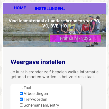
HOME
INSTELLINGEN
￬
Vind lesmateriaal of andere bronnen voor PO,
VO, BVE, HO
Franss.nl - 2025
Weergave instellen
Je kunt hieronder zelf bepalen welke informatie
getoond moeten worden in het zoekresultaat.
Taal
Afbeeldingen
Trefwoorden
Schemanaam/entry